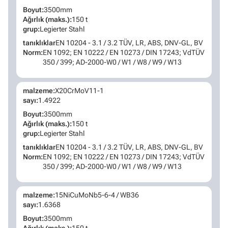
Boyut:
3500mm
Ağırlık (maks.):
150 t
grup:
Legierter Stahl
tanıklıklar
EN 10204 - 3.1 / 3.2 TÜV, LR, ABS, DNV-GL, BV
Norm:
EN 1092; EN 10222 / EN 10273 / DIN 17243; VdTÜV
350 / 399; AD-2000-W0 / W1 / W8 / W9 / W13
malzeme:
X20CrMoV11-1
sayı:
1.4922
Boyut:
3500mm
Ağırlık (maks.):
150 t
grup:
Legierter Stahl
tanıklıklar
EN 10204 - 3.1 / 3.2 TÜV, LR, ABS, DNV-GL, BV
Norm:
EN 1092; EN 10222 / EN 10273 / DIN 17243; VdTÜV
350 / 399; AD-2000-W0 / W1 / W8 / W9 / W13
malzeme:
15NiCuMoNb5-6-4 / WB36
sayı:
1.6368
Boyut:
3500mm
Ağırlık (maks.):
150 t