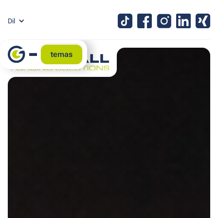
Dil
temas