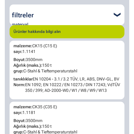
filtreler
❮
materyal
Ürünler hakkında bilgi alın
çelik
paslanmaz çelik
malzeme:
CK15 (C15 E)
Dubleks ve Süper Dubleks
nikel alaşımı
sayı:
1.1141
kural
Boyut:
3500mm
Ağırlık (maks.):
150 t
DİN/EN
grup:
C-Stahl & Tieftemperaturstahl
ASTM
tanıklıklar
EN 10204 - 3.1 / 3.2 TÜV, LR, ABS, DNV-GL, BV
Norm:
EN 1092; EN 10222 / EN 10273 / DIN 17243; VdTÜV
350 / 399; AD-2000-W0 / W1 / W8 / W9 / W13
malzeme:
CK35 (C35 E)
sayı:
1.1181
Boyut:
3500mm
Ağırlık (maks.):
150 t
grup:
C-Stahl & Tieftemperaturstahl