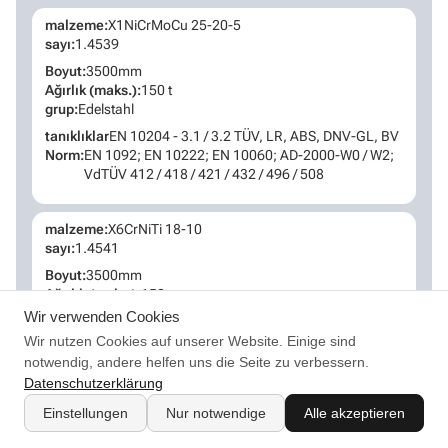
malzeme:
X1NiCrMoCu 25-20-5
sayı:
1.4539
Boyut:
3500mm
Ağırlık (maks.):
150 t
grup:
Edelstahl
tanıklıklar
EN 10204 - 3.1 / 3.2 TÜV, LR, ABS, DNV-GL, BV
Norm:
EN 1092; EN 10222; EN 10060; AD-2000-W0 / W2;
VdTÜV 412 / 418 / 421 / 432 / 496 / 508
malzeme:
X6CrNiTi 18-10
sayı:
1.4541
Boyut:
3500mm
Ağırlık (maks.):
150 t
grup:
Edelstahl
Wir verwenden Cookies
tanıklıklar
EN 10204 - 3.1 / 3.2 TÜV, LR, ABS, DNV-GL, BV
Wir nutzen Cookies auf unserer Website. Einige sind
Norm:
EN 1092; EN 10222; EN 10060; AD-2000-W0 / W2;
notwendig, andere helfen uns die Seite zu verbessern.
VdTÜV 412 / 418 / 421 / 432 / 496 / 508
Datenschutzerklärung
Einstellungen
Nur notwendige
Alle akzeptieren
malzeme:
X6CrNiNb 18-10