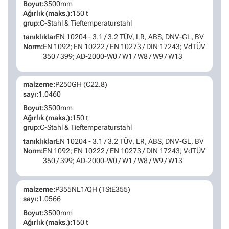
Boyut:
3500mm
Ağırlık (maks.):
150 t
grup:
C-Stahl & Tieftemperaturstahl
tanıklıklar
EN 10204 - 3.1 / 3.2 TÜV, LR, ABS, DNV-GL, BV
Norm:
EN 1092; EN 10222 / EN 10273 / DIN 17243; VdTÜV
350 / 399; AD-2000-W0 / W1 / W8 / W9 / W13
malzeme:
P250GH (C22.8)
sayı:
1.0460
Boyut:
3500mm
Ağırlık (maks.):
150 t
grup:
C-Stahl & Tieftemperaturstahl
tanıklıklar
EN 10204 - 3.1 / 3.2 TÜV, LR, ABS, DNV-GL, BV
Norm:
EN 1092; EN 10222 / EN 10273 / DIN 17243; VdTÜV
350 / 399; AD-2000-W0 / W1 / W8 / W9 / W13
malzeme:
P355NL1/QH (TStE355)
sayı:
1.0566
Boyut:
3500mm
Ağırlık (maks.):
150 t