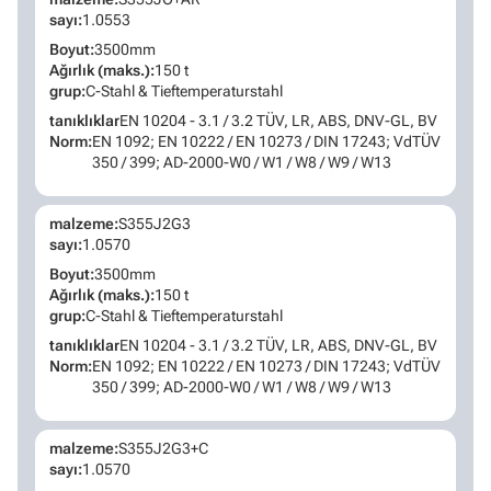
sayı:
1.0553
Boyut:
3500mm
Ağırlık (maks.):
150 t
grup:
C-Stahl & Tieftemperaturstahl
tanıklıklar
EN 10204 - 3.1 / 3.2 TÜV, LR, ABS, DNV-GL, BV
Norm:
EN 1092; EN 10222 / EN 10273 / DIN 17243; VdTÜV
350 / 399; AD-2000-W0 / W1 / W8 / W9 / W13
malzeme:
S355J2G3
sayı:
1.0570
Boyut:
3500mm
Ağırlık (maks.):
150 t
grup:
C-Stahl & Tieftemperaturstahl
tanıklıklar
EN 10204 - 3.1 / 3.2 TÜV, LR, ABS, DNV-GL, BV
Norm:
EN 1092; EN 10222 / EN 10273 / DIN 17243; VdTÜV
350 / 399; AD-2000-W0 / W1 / W8 / W9 / W13
malzeme:
S355J2G3+C
sayı:
1.0570