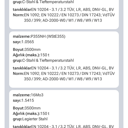
grup:
C-Stahl & Tieftemperaturstahl
tanıklıklar
EN 10204 - 3.1 / 3.2 TÜV, LR, ABS, DNV-GL, BV
Norm:
EN 1092; EN 10222 / EN 10273 / DIN 17243; VdTÜV
350 / 399; AD-2000-W0 / W1 / W8 / W9 / W13
malzeme:
P355NH (WStE355)
sayı:
1.0565
Boyut:
3500mm
Ağırlık (maks.):
150 t
grup:
C-Stahl & Tieftemperaturstahl
tanıklıklar
EN 10204 - 3.1 / 3.2 TÜV, LR, ABS, DNV-GL, BV
Norm:
EN 1092; EN 10222 / EN 10273 / DIN 17243; VdTÜV
350 / 399; AD-2000-W0 / W1 / W8 / W9 / W13
malzeme:
16Mo3
sayı:
1.5415
Boyut:
3500mm
Ağırlık (maks.):
150 t
grup:
Legierter Stahl
tanıklıklar
EN 10204 - 3.1 / 3.2 TÜV, LR, ABS, DNV-GL, BV