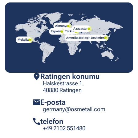
Almanya
Azazastan
España
Türkiye
Amerika Birleşik Devletleri
Meksika
Ratingen konumu
Halskestrasse 1,
40880 Ratingen
E-posta
germany@osmetall.com
telefon
+49 2102 551480