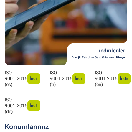
i̇ndirilenler
Enerji | Petrol ve Gaz | Offshore | Kimya
ISO
ISO
ISO
9001:2015
9001:2015
9001:2015
İndir
İndir
İndir
(es)
(tr)
(en)
ISO
9001:2015
İndir
(de)
Konumlarımız