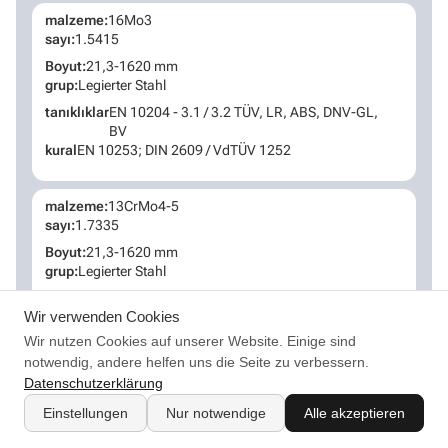
malzeme:
16Mo3
sayı:
1.5415
Boyut:
21,3-1620 mm
grup:
Legierter Stahl
tanıklıklar
EN 10204 - 3.1 / 3.2 TÜV, LR, ABS, DNV-GL,
BV
kural
EN 10253; DIN 2609 / VdTÜV 1252
malzeme:
13CrMo4-5
sayı:
1.7335
Boyut:
21,3-1620 mm
grup:
Legierter Stahl
tanıklıklar
EN 10204 - 3.1 / 3.2 TÜV, LR, ABS, DNV-GL,
Wir verwenden Cookies
BV
kural
EN 10253; DIN 2609 / VdTÜV 1252
Wir nutzen Cookies auf unserer Website. Einige sind
notwendig, andere helfen uns die Seite zu verbessern.
Datenschutzerklärung
malzeme:
12CrMo19-5
sayı:
1.7362
Einstellungen
Nur notwendige
Alle akzeptieren
Boyut:
21,3-1620 mm