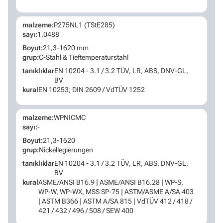
malzeme:
P275NL1 (TStE285)
sayı:
1.0488
Boyut:
21,3-1620 mm
grup:
C-Stahl & Tieftemperaturstahl
tanıklıklar
EN 10204 - 3.1 / 3.2 TÜV, LR, ABS, DNV-GL,
BV
kural
EN 10253; DIN 2609 / VdTÜV 1252
malzeme:
WPNICMC
sayı:
-
Boyut:
21,3-1620
grup:
Nickellegierungen
tanıklıklar
EN 10204 - 3.1 / 3.2 TÜV, LR, ABS, DNV-GL,
BV
kural
ASME/ANSI B16.9 | ASME/ANSI B16.28 | WP-S,
WP-W, WP-WX, MSS SP-75 | ASTM/ASME A/SA 403
| ASTM B366 | ASTM A/SA 815 | VdTÜV 412 / 418 /
421 / 432 / 496 / 508 / SEW 400