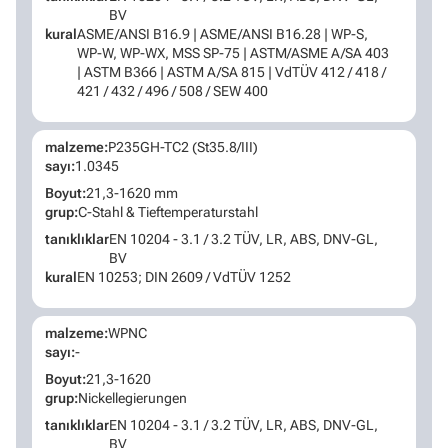
BV
kural
ASME/ANSI B16.9 | ASME/ANSI B16.28 | WP-S,
WP-W, WP-WX, MSS SP-75 | ASTM/ASME A/SA 403
| ASTM B366 | ASTM A/SA 815 | VdTÜV 412 / 418 /
421 / 432 / 496 / 508 / SEW 400
malzeme:
P235GH-TC2 (St35.8/III)
sayı:
1.0345
Boyut:
21,3-1620 mm
grup:
C-Stahl & Tieftemperaturstahl
tanıklıklar
EN 10204 - 3.1 / 3.2 TÜV, LR, ABS, DNV-GL,
BV
kural
EN 10253; DIN 2609 / VdTÜV 1252
malzeme:
WPNC
sayı:
-
Boyut:
21,3-1620
grup:
Nickellegierungen
tanıklıklar
EN 10204 - 3.1 / 3.2 TÜV, LR, ABS, DNV-GL,
BV