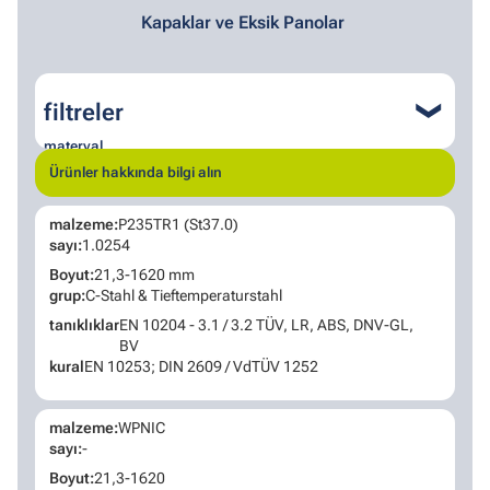
Kapaklar ve Eksik Panolar
filtreler
❮
materyal
Ürünler hakkında bilgi alın
çelik
paslanmaz çelik
malzeme:
P235TR1 (St37.0)
Dubleks ve Süper Dubleks
nikel alaşımı
sayı:
1.0254
kural
Boyut:
21,3-1620 mm
grup:
C-Stahl & Tieftemperaturstahl
DİN/EN
tanıklıklar
EN 10204 - 3.1 / 3.2 TÜV, LR, ABS, DNV-GL,
ASTM
BV
kural
EN 10253; DIN 2609 / VdTÜV 1252
❮
malzeme:
WPNIC
sayı:
-
Boyut:
21,3-1620