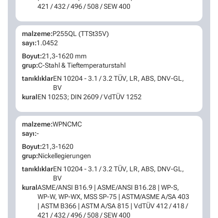
421 / 432 / 496 / 508 / SEW 400
malzeme:
P255QL (TTSt35V)
sayı:
1.0452
Boyut:
21,3-1620 mm
grup:
C-Stahl & Tieftemperaturstahl
tanıklıklar
EN 10204 - 3.1 / 3.2 TÜV, LR, ABS, DNV-GL,
BV
kural
EN 10253; DIN 2609 / VdTÜV 1252
malzeme:
WPNCMC
sayı:
-
Boyut:
21,3-1620
grup:
Nickellegierungen
tanıklıklar
EN 10204 - 3.1 / 3.2 TÜV, LR, ABS, DNV-GL,
BV
kural
ASME/ANSI B16.9 | ASME/ANSI B16.28 | WP-S,
WP-W, WP-WX, MSS SP-75 | ASTM/ASME A/SA 403
| ASTM B366 | ASTM A/SA 815 | VdTÜV 412 / 418 /
421 / 432 / 496 / 508 / SEW 400