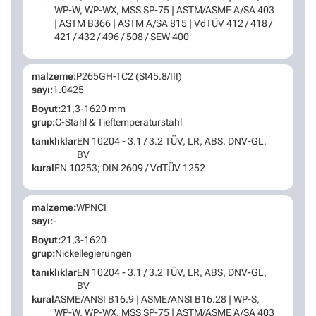
WP-W, WP-WX, MSS SP-75 | ASTM/ASME A/SA 403
| ASTM B366 | ASTM A/SA 815 | VdTÜV 412 / 418 /
421 / 432 / 496 / 508 / SEW 400
malzeme:
P265GH-TC2 (St45.8/III)
sayı:
1.0425
Boyut:
21,3-1620 mm
grup:
C-Stahl & Tieftemperaturstahl
tanıklıklar
EN 10204 - 3.1 / 3.2 TÜV, LR, ABS, DNV-GL,
BV
kural
EN 10253; DIN 2609 / VdTÜV 1252
malzeme:
WPNCI
sayı:
-
Boyut:
21,3-1620
grup:
Nickellegierungen
tanıklıklar
EN 10204 - 3.1 / 3.2 TÜV, LR, ABS, DNV-GL,
BV
kural
ASME/ANSI B16.9 | ASME/ANSI B16.28 | WP-S,
WP-W, WP-WX, MSS SP-75 | ASTM/ASME A/SA 403