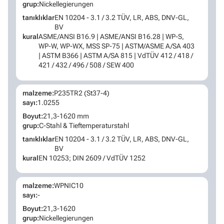
grup:
Nickellegierungen
tanıklıklar
EN 10204 - 3.1 / 3.2 TÜV, LR, ABS, DNV-GL,
BV
kural
ASME/ANSI B16.9 | ASME/ANSI B16.28 | WP-S,
WP-W, WP-WX, MSS SP-75 | ASTM/ASME A/SA 403
| ASTM B366 | ASTM A/SA 815 | VdTÜV 412 / 418 /
421 / 432 / 496 / 508 / SEW 400
malzeme:
P235TR2 (St37-4)
sayı:
1.0255
Boyut:
21,3-1620 mm
grup:
C-Stahl & Tieftemperaturstahl
tanıklıklar
EN 10204 - 3.1 / 3.2 TÜV, LR, ABS, DNV-GL,
BV
kural
EN 10253; DIN 2609 / VdTÜV 1252
malzeme:
WPNIC10
sayı:
-
Boyut:
21,3-1620
grup:
Nickellegierungen