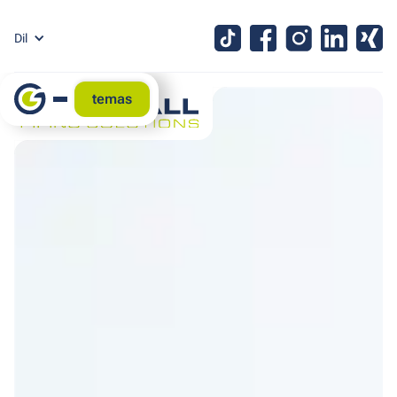
Dil
temas