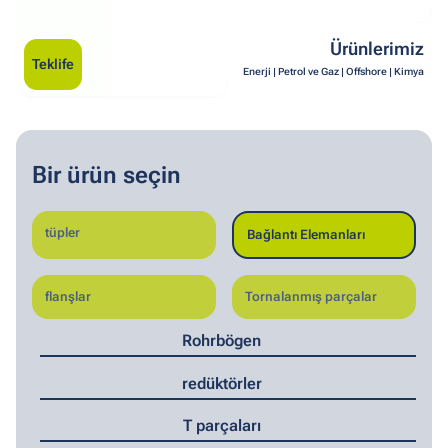
Ürünlerimiz
Teklife
Enerji | Petrol ve Gaz | Offshore | Kimya
Bir ürün seçin
tüpler
Bağlantı Elemanları
flanşlar
Tornalanmış parçalar
Rohrbögen
redüktörler
T parçaları