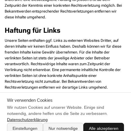
Zeitpunkt der Kenntnis einer konkreten Rechtsverletzung möglich. Bei
Bekanntwerden entsprechender Rechtsverletzungen entfernen wir
diese Inhalte umgehend.
Haftung für Links
Unsere Seiten enthalten ggf. Links zu externen Websites Dritter, auf
deren Inhalte wir keinen Einfluss haben. Deshalb können wir für diese
fremden Inhalte keine Gewähr übernehmen. Für die Inhalte der
verlinkten Seiten ist stets der jeweilige Anbieter oder Betreiber
verantwortlich. Rechtswidrige Inhalte waren zum Zeitpunkt der
Verlinkung nicht erkennbar. Eine permanente inhaltliche Kontrolle der
verlinkten Seiten ist ohne konkrete Anhaltspunkte einer
Rechtsverletzung nicht zumutbar. Bei Bekanntwerden von
Rechtsverletzungen entfernen wir derartige Links umgehend.
Urheberrecht
Wir verwenden Cookies
Wir nutzen Cookies auf unserer Website. Einige sind
Die durch die Seitenbetreiber erstellten Inhalte und Werke auf diesen
notwendig, andere helfen uns die Seite zu verbessern.
Seiten unterliegen dem deutschen Urheberrecht. Beiträge Dritter sind
Datenschutzerklärung
als solche gekennzeichnet. Die Vervielfältigung, Bearbeitung,
Verbreitung und jede Art der Verwertung außerhalb der Grenzen des
Einstellungen
Nur notwendige
Alle akzeptieren