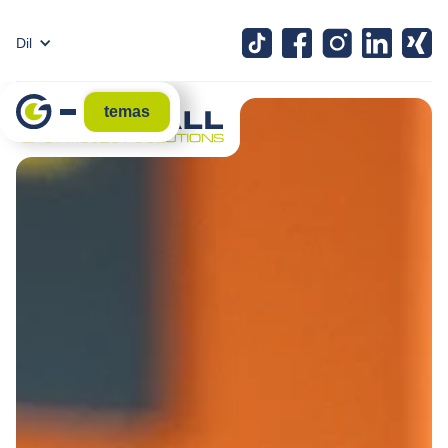
Dil
temas