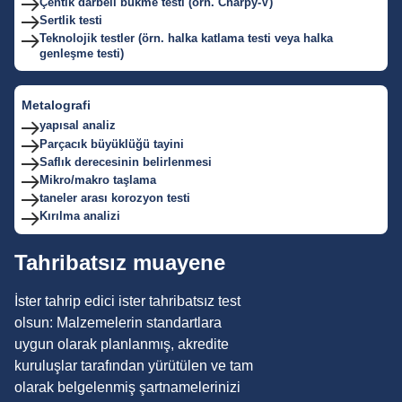
Çentik darbeli bükme testi (örn. Charpy-V)
Sertlik testi
Teknolojik testler (örn. halka katlama testi veya halka
genleşme testi)
Metalografi
yapısal analiz
Parçacık büyüklüğü tayini
Saflık derecesinin belirlenmesi
Mikro/makro taşlama
taneler arası korozyon testi
Kırılma analizi
Tahribatsız muayene
İster tahrip edici ister tahribatsız test
olsun: Malzemelerin standartlara
uygun olarak planlanmış, akredite
kuruluşlar tarafından yürütülen ve tam
olarak belgelenmiş şartnamelerinizi