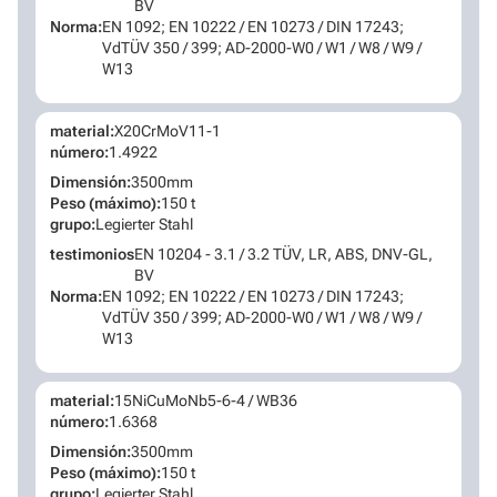
BV
Norma:
EN 1092; EN 10222 / EN 10273 / DIN 17243;
VdTÜV 350 / 399; AD-2000-W0 / W1 / W8 / W9 /
W13
material:
X20CrMoV11-1
número:
1.4922
Dimensión:
3500mm
Peso (máximo):
150 t
grupo:
Legierter Stahl
testimonios
EN 10204 - 3.1 / 3.2 TÜV, LR, ABS, DNV-GL,
BV
Norma:
EN 1092; EN 10222 / EN 10273 / DIN 17243;
VdTÜV 350 / 399; AD-2000-W0 / W1 / W8 / W9 /
W13
material:
15NiCuMoNb5-6-4 / WB36
número:
1.6368
Dimensión:
3500mm
Peso (máximo):
150 t
grupo:
Legierter Stahl