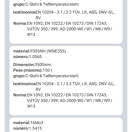
grupo:
C-Stahl & Tieftemperaturstahl
testimonios
EN 10204 - 3.1 / 3.2 TÜV, LR, ABS, DNV-GL,
BV
Norma:
EN 1092; EN 10222 / EN 10273 / DIN 17243;
VdTÜV 350 / 399; AD-2000-W0 / W1 / W8 / W9 /
W13
material:
P355NH (WStE355)
número:
1.0565
Dimensión:
3500mm
Peso (máximo):
150 t
grupo:
C-Stahl & Tieftemperaturstahl
testimonios
EN 10204 - 3.1 / 3.2 TÜV, LR, ABS, DNV-GL,
BV
Norma:
EN 1092; EN 10222 / EN 10273 / DIN 17243;
VdTÜV 350 / 399; AD-2000-W0 / W1 / W8 / W9 /
W13
material:
16Mo3
número:
1.5415