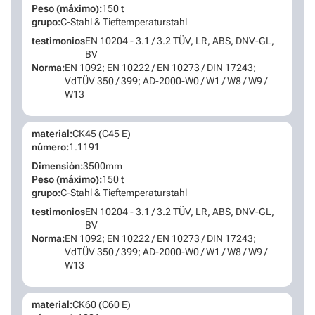
Peso (máximo):
150 t
grupo:
C-Stahl & Tieftemperaturstahl
testimonios
EN 10204 - 3.1 / 3.2 TÜV, LR, ABS, DNV-GL,
BV
Norma:
EN 1092; EN 10222 / EN 10273 / DIN 17243;
VdTÜV 350 / 399; AD-2000-W0 / W1 / W8 / W9 /
W13
material:
CK45 (C45 E)
número:
1.1191
Dimensión:
3500mm
Peso (máximo):
150 t
grupo:
C-Stahl & Tieftemperaturstahl
testimonios
EN 10204 - 3.1 / 3.2 TÜV, LR, ABS, DNV-GL,
BV
Norma:
EN 1092; EN 10222 / EN 10273 / DIN 17243;
VdTÜV 350 / 399; AD-2000-W0 / W1 / W8 / W9 /
W13
material:
CK60 (C60 E)