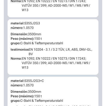
Norma:
EN 1092; EN 10222 / EN 10273 / DIN 17243;
VdTÜV 350 / 399; AD-2000-W0 / W1 / W8 / W9 /
W13
material:
S355J2G3
número:
1.0570
Dimensión:
3500mm
Peso (máximo):
150 t
grupo:
C-Stahl & Tieftemperaturstahl
testimonios
EN 10204 - 3.1 / 3.2 TÜV, LR, ABS, DNV-GL,
BV
Norma:
EN 1092; EN 10222 / EN 10273 / DIN 17243;
VdTÜV 350 / 399; AD-2000-W0 / W1 / W8 / W9 /
W13
material:
S355J2G3+C
número:
1.0570
Dimensión:
3500mm
Peso (máximo):
150 t
grupo:
C-Stahl & Tieftemperaturstahl