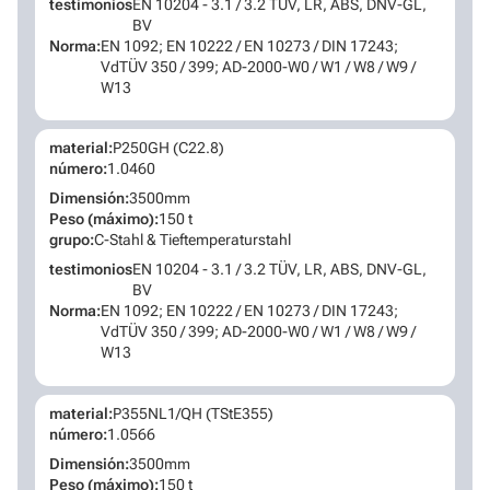
testimonios
EN 10204 - 3.1 / 3.2 TÜV, LR, ABS, DNV-GL,
BV
Norma:
EN 1092; EN 10222 / EN 10273 / DIN 17243;
VdTÜV 350 / 399; AD-2000-W0 / W1 / W8 / W9 /
W13
material:
P250GH (C22.8)
número:
1.0460
Dimensión:
3500mm
Peso (máximo):
150 t
grupo:
C-Stahl & Tieftemperaturstahl
testimonios
EN 10204 - 3.1 / 3.2 TÜV, LR, ABS, DNV-GL,
BV
Norma:
EN 1092; EN 10222 / EN 10273 / DIN 17243;
VdTÜV 350 / 399; AD-2000-W0 / W1 / W8 / W9 /
W13
material:
P355NL1/QH (TStE355)
número:
1.0566
Dimensión:
3500mm
Peso (máximo):
150 t