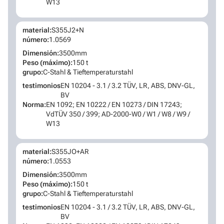
W13
material:
S355J2+N
número:
1.0569
Dimensión:
3500mm
Peso (máximo):
150 t
grupo:
C-Stahl & Tieftemperaturstahl
testimonios
EN 10204 - 3.1 / 3.2 TÜV, LR, ABS, DNV-GL,
BV
Norma:
EN 1092; EN 10222 / EN 10273 / DIN 17243;
VdTÜV 350 / 399; AD-2000-W0 / W1 / W8 / W9 /
W13
material:
S355JO+AR
número:
1.0553
Dimensión:
3500mm
Peso (máximo):
150 t
grupo:
C-Stahl & Tieftemperaturstahl
testimonios
EN 10204 - 3.1 / 3.2 TÜV, LR, ABS, DNV-GL,
BV