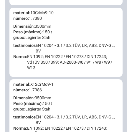
material:
10CrMo9-10
número:
1.7380
Dimensión:
3500mm
Peso (máximo):
150 t
grupo:
Legierter Stahl
testimonios
EN 10204 - 3.1 / 3.2 TÜV, LR, ABS, DNV-GL,
BV
Norma:
EN 1092; EN 10222 / EN 10273 / DIN 17243;
VdTÜV 350 / 399; AD-2000-W0 / W1 / W8 / W9 /
W13
material:
X12CrMo9-1
número:
1.7386
Dimensión:
3500mm
Peso (máximo):
150 t
grupo:
Legierter Stahl
testimonios
EN 10204 - 3.1 / 3.2 TÜV, LR, ABS, DNV-GL,
BV
Norma:
EN 1092; EN 10222 / EN 10273 / DIN 17243;