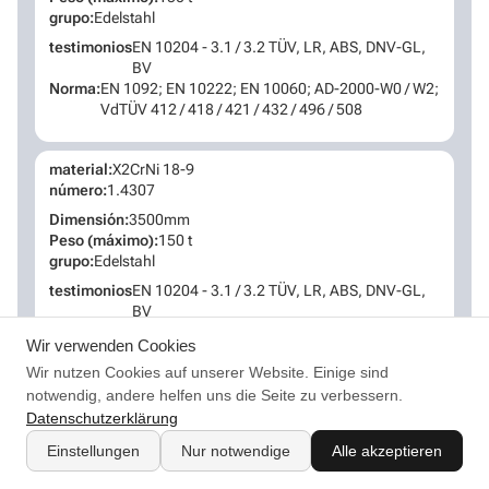
grupo:
Edelstahl
testimonios
EN 10204 - 3.1 / 3.2 TÜV, LR, ABS, DNV-GL,
BV
Norma:
EN 1092; EN 10222; EN 10060; AD-2000-W0 / W2;
VdTÜV 412 / 418 / 421 / 432 / 496 / 508
material:
X2CrNi 18-9
número:
1.4307
Dimensión:
3500mm
Peso (máximo):
150 t
grupo:
Edelstahl
testimonios
EN 10204 - 3.1 / 3.2 TÜV, LR, ABS, DNV-GL,
BV
Norma:
EN 1092; EN 10222; EN 10060; AD-2000-W0 / W2;
Wir verwenden Cookies
VdTÜV 412 / 418 / 421 / 432 / 496 / 508
Wir nutzen Cookies auf unserer Website. Einige sind
notwendig, andere helfen uns die Seite zu verbessern.
material:
X5CrNiMo 17-12-2
Datenschutzerklärung
número:
1.4401
Einstellungen
Nur notwendige
Alle akzeptieren
Dimensión:
3500mm
Peso (máximo):
150 t