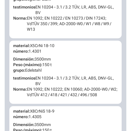
testimonios
EN 10204 - 3.1 / 3.2 TÜV, LR, ABS, DNV-GL,
BV
Norma:
EN 1092; EN 10222 / EN 10273 / DIN 17243;
VdTÜV 350 / 399; AD-2000-W0 / W1 / W8 / W9 /
W13
material:
X5CrNi 18-10
número:
1.4301
Dimensión:
3500mm
Peso (máximo):
150 t
grupo:
Edelstahl
testimonios
EN 10204 - 3.1 / 3.2 TÜV, LR, ABS, DNV-GL,
BV
Norma:
EN 1092; EN 10222; EN 10060; AD-2000-W0 / W2;
VdTÜV 412 / 418 / 421 / 432 / 496 / 508
material:
X8CrNiS 18-9
número:
1.4305
Dimensión:
3500mm
Peso (máximo):
150 t