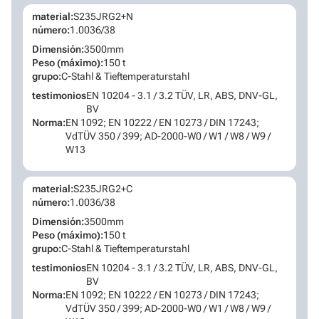
material:
S235JRG2+N
número:
1.0036/38
Dimensión:
3500mm
Peso (máximo):
150 t
grupo:
C-Stahl & Tieftemperaturstahl
testimonios
EN 10204 - 3.1 / 3.2 TÜV, LR, ABS, DNV-GL,
BV
Norma:
EN 1092; EN 10222 / EN 10273 / DIN 17243;
VdTÜV 350 / 399; AD-2000-W0 / W1 / W8 / W9 /
W13
material:
S235JRG2+C
número:
1.0036/38
Dimensión:
3500mm
Peso (máximo):
150 t
grupo:
C-Stahl & Tieftemperaturstahl
testimonios
EN 10204 - 3.1 / 3.2 TÜV, LR, ABS, DNV-GL,
BV
Norma:
EN 1092; EN 10222 / EN 10273 / DIN 17243;
VdTÜV 350 / 399; AD-2000-W0 / W1 / W8 / W9 /