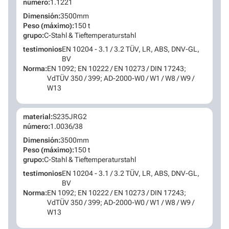
número:
1.1221
Dimensión:
3500mm
Peso (máximo):
150 t
grupo:
C-Stahl & Tieftemperaturstahl
testimonios
EN 10204 - 3.1 / 3.2 TÜV, LR, ABS, DNV-GL,
BV
Norma:
EN 1092; EN 10222 / EN 10273 / DIN 17243;
VdTÜV 350 / 399; AD-2000-W0 / W1 / W8 / W9 /
W13
material:
S235JRG2
número:
1.0036/38
Dimensión:
3500mm
Peso (máximo):
150 t
grupo:
C-Stahl & Tieftemperaturstahl
testimonios
EN 10204 - 3.1 / 3.2 TÜV, LR, ABS, DNV-GL,
BV
Norma:
EN 1092; EN 10222 / EN 10273 / DIN 17243;
VdTÜV 350 / 399; AD-2000-W0 / W1 / W8 / W9 /
W13