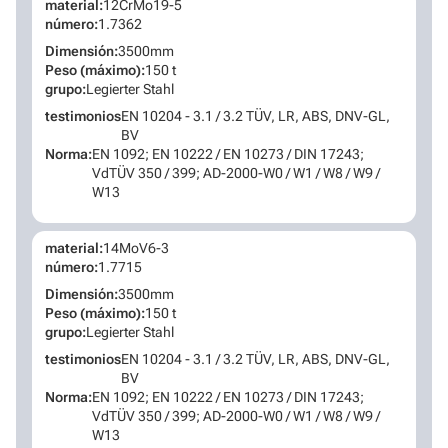
material:
12CrMo19-5
número:
1.7362
Dimensión:
3500mm
Peso (máximo):
150 t
grupo:
Legierter Stahl
testimonios
EN 10204 - 3.1 / 3.2 TÜV, LR, ABS, DNV-GL,
BV
Norma:
EN 1092; EN 10222 / EN 10273 / DIN 17243;
VdTÜV 350 / 399; AD-2000-W0 / W1 / W8 / W9 /
W13
material:
14MoV6-3
número:
1.7715
Dimensión:
3500mm
Peso (máximo):
150 t
grupo:
Legierter Stahl
testimonios
EN 10204 - 3.1 / 3.2 TÜV, LR, ABS, DNV-GL,
BV
Norma:
EN 1092; EN 10222 / EN 10273 / DIN 17243;
VdTÜV 350 / 399; AD-2000-W0 / W1 / W8 / W9 /
W13