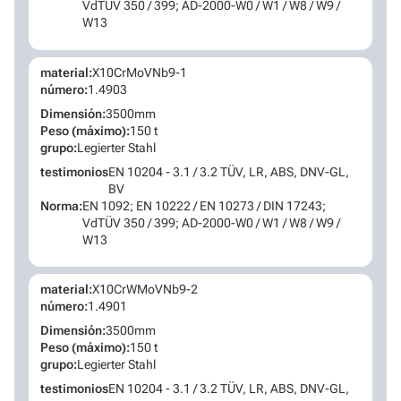
VdTÜV 350 / 399; AD-2000-W0 / W1 / W8 / W9 /
W13
material:
X10CrMoVNb9-1
número:
1.4903
Dimensión:
3500mm
Peso (máximo):
150 t
grupo:
Legierter Stahl
testimonios
EN 10204 - 3.1 / 3.2 TÜV, LR, ABS, DNV-GL,
BV
Norma:
EN 1092; EN 10222 / EN 10273 / DIN 17243;
VdTÜV 350 / 399; AD-2000-W0 / W1 / W8 / W9 /
W13
material:
X10CrWMoVNb9-2
número:
1.4901
Dimensión:
3500mm
Peso (máximo):
150 t
grupo:
Legierter Stahl
testimonios
EN 10204 - 3.1 / 3.2 TÜV, LR, ABS, DNV-GL,