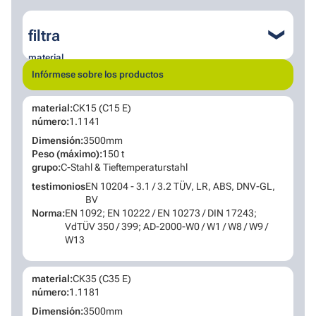
filtra
❮
material
Infórmese sobre los productos
acero
acero inoxidable
material:
CK15 (C15 E)
Dúplex y superdúplex
aleación de níquel
número:
1.1141
norma
Dimensión:
3500mm
Peso (máximo):
150 t
DIN/EN
grupo:
C-Stahl & Tieftemperaturstahl
ASTM
testimonios
EN 10204 - 3.1 / 3.2 TÜV, LR, ABS, DNV-GL,
BV
Norma:
EN 1092; EN 10222 / EN 10273 / DIN 17243;
VdTÜV 350 / 399; AD-2000-W0 / W1 / W8 / W9 /
W13
material:
CK35 (C35 E)
número:
1.1181
Dimensión:
3500mm