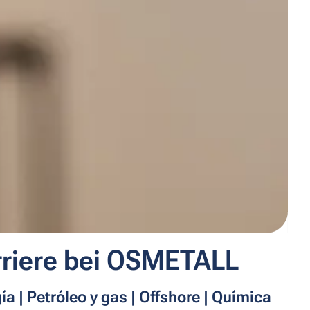
rriere bei OSMETALL
ía | Petróleo y gas | Offshore | Química